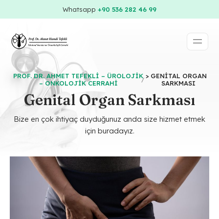
Whatsapp
+90 536 282 46 99
PROF. DR. AHMET TEFEKLI – ÜROLOJIK
>
GENITAL ORGAN
– ONKOLOJIK CERRAHI
SARKMASI
Genital Organ Sarkması
Bize en çok ihtiyaç duyduğunuz anda size hizmet etmek
için buradayız.